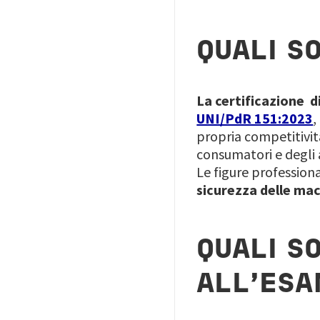
QUALI S
La certificazione di
UNI/PdR 151:2023
,
propria competitivit
consumatori e degli a
Le figure professiona
sicurezza delle ma
QUALI SO
ALL’ES