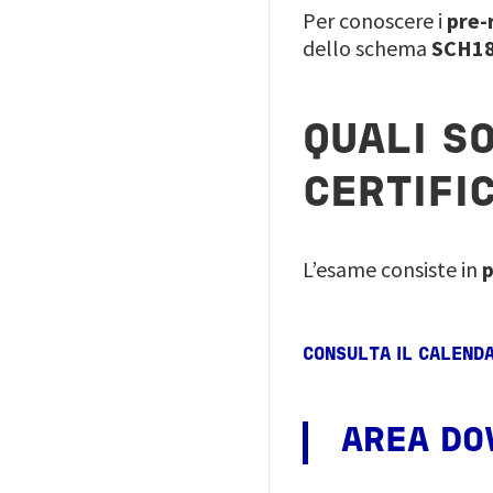
Per conoscere i
pre-
dello schema
SCH1
QUALI S
CERTIFI
L’esame consiste in
p
CONSULTA IL CALEND
AREA D