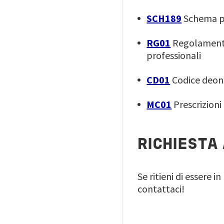
SCH189
Schema per
RG01
Regolamento g
professionali
CD01
Codice deon
MC01
Prescrizioni 
RICHIESTA
Se ritieni di essere i
contattaci!