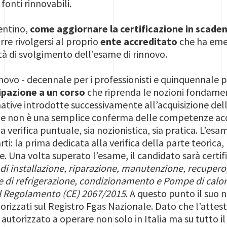
 fonti rinnovabili.
entino,
come aggiornare la certificazione in scade
rre rivolgersi al proprio
ente accreditato
che ha emes
à di svolgimento dell’esame di rinnovo.
nnovo - decennale per i professionisti e quinquennale p
ipazione a un corso
che riprenda le nozioni fondamen
tive introdotte successivamente all’acquisizione della
e non è una semplice conferma delle competenze acqui
 verifica puntuale, sia nozionistica, sia pratica. L’esame
rti: la prima dedicata alla verifica della parte teorica
 Una volta superato l’esame, il candidato sarà certi
tà di installazione, riparazione, manutenzione, recupero
e di refrigerazione, condizionamento e Pompe di calor
del Regolamento (CE) 2067/2015
. A questo punto il suo 
torizzati sul Registro Fgas Nazionale. Dato che l’attes
à autorizzato a operare non solo in Italia ma su tutto il