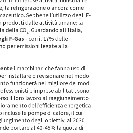
gati in numerose attività industriali e
e, la refrigerazione o ancora come
rmaceutico. Sebbene l’utilizzo degli F-
ra prodotti dalle attività umane: la
lla della CO
.
Guardando all’Italia,
2
egli F-Gas
- con il 17% delle
rimo per emissioni legate alla
mente
i macchinari che fanno uso di
aper installare o revisionare nel modo
ento funzionerà nel migliore dei modi
fessionisti e imprese abilitati, sono
rso il loro lavoro al raggiungimento
iglioramento dell’efficienza energetica
incluse le pompe di calore, il cui
iungimento degli obiettivi al 2030
nde portare al 40-45% la quota di