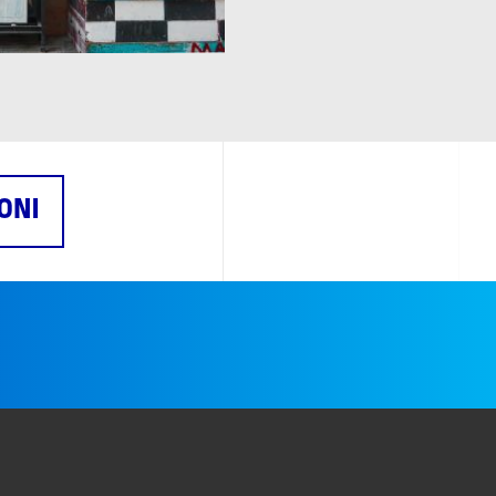
ONI
e