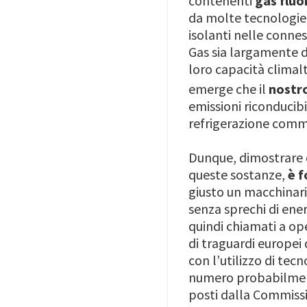
contenenti
gas fluo
da molte tecnologie 
isolanti nelle connes
Gas sia largamente dif
loro capacità climalt
emerge che il
nostr
emissioni riconducibi
refrigerazione comme
Dunque, dimostrare 
queste sostanze,
è f
giusto un macchinari
senza sprechi di ene
quindi chiamati a op
di traguardi europei 
con l’utilizzo di tec
numero probabilmente
posti dalla Commissi