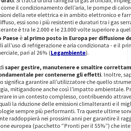
rurati
. Si tratta di una famiglia di gas artificiali, impie
come il condizionamento dell’aria, le pompe di calor
sioni della rete elettrica e in ambito elettronico e fa
fuso, essi sono i più resistenti e duraturi tra i gas ser
erante è tra le 2.000 e le 23.000 volte superiore a que
o Paese
è
al primo posto in Europa per diffusione d
li all’uso di refrigerazione e aria condizionata - e il p
rciale, pari al 26% (
Legambiente
).
di
saper gestire, manutenere e smaltire corretta
ondamentale per contenerne gli effetti
. Inoltre, s
o significa garantire all’utilizzatore che quello strum
rgia, mitigandone anche così l’impatto ambientale. Pro
erare in un contesto complesso, contribuendo attrave
quali la riduzione delle emissioni climalteranti e il m
nologie sempre più performanti. Tra queste ultime sono 
 raddoppierà nei prossimi anni per garantire il ragg
one europea (pacchetto “Pronti per il 55%”) che inte