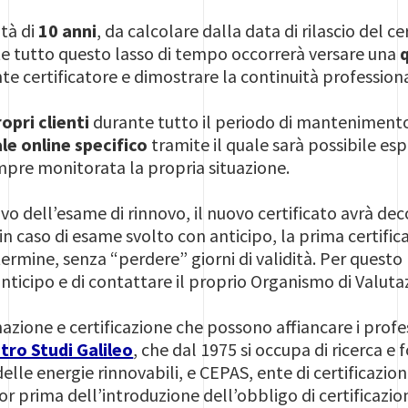
ità di
10 anni
, da calcolare dalla data di rilascio del c
te tutto questo lasso di tempo occorrerà versare una
te certificatore e dimostrare la continuità profession
opri clienti
durante tutto il periodo di mantenimento 
le online specifico
tramite il quale sarà possibile esp
pre monitorata la propria situazione.
tivo dell’esame di rinnovo, il nuovo certificato avrà de
in caso di esame svolto con anticipo, la prima certific
 termine, senza “perdere” giorni di validità. Per ques
ticipo e di contattare il proprio Organismo di Valutaz
ormazione e certificazione che possono affiancare i profe
tro Studi Galileo
, che dal 1975 si occupa di ricerca e
le energie rinnovabili, e CEPAS, ente di certificazion
cor prima dell’introduzione dell’obbligo di certificazi