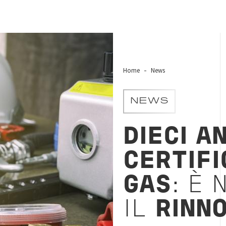
Home
News
NEWS
DIECI A
CERTIFI
GAS
: È
IL
RINN