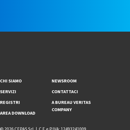
e
CHI SIAMO
NEWSROOM
SERVIZI
CONTATTACI
REGISTRI
A BUREAU VERITAS
COMPANY
AREA DOWNLOAD
© 2026 CEPAS Srl
C.F. e P.IVA: 12493241009