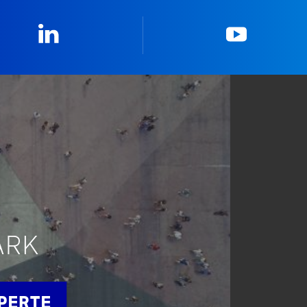
Linkedin
YouTub
ARK
APERTE