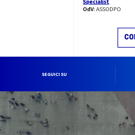
Specialist
OdV
: ASSODPO
CO
SEGUICI SU