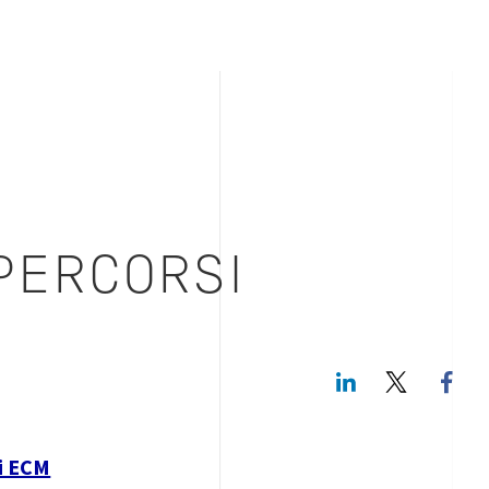
PERCORSI
LinkedIn
Twitte
vi ECM