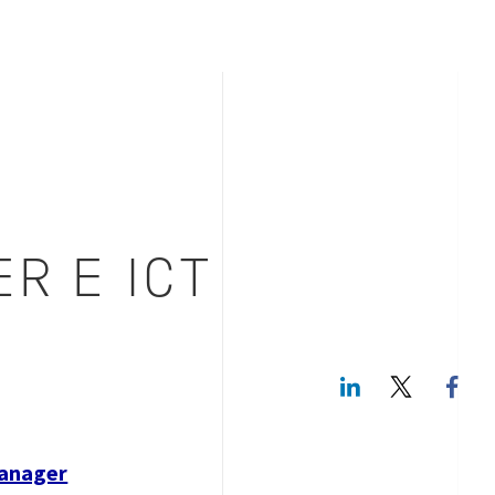
R E ICT
LinkedIn
Twitte
Manager