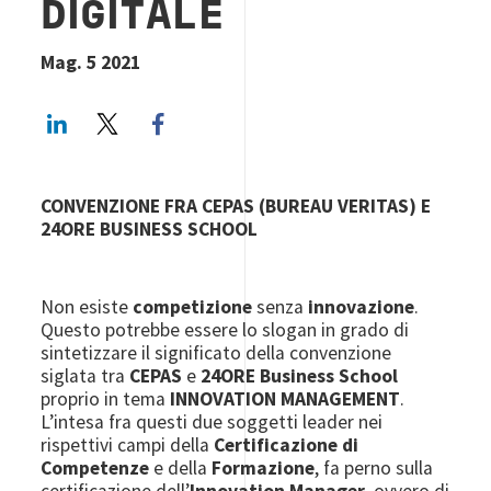
DIGITALE
Mag. 5 2021
LinkedIn
Twitter
Facebook share
CONVENZIONE FRA CEPAS (BUREAU VERITAS) E
24ORE BUSINESS SCHOOL
Non esiste
competizione
senza
innovazione
.
Questo potrebbe essere lo slogan in grado di
sintetizzare il significato della convenzione
siglata tra
CEPAS
e
24ORE Business School
proprio in tema
INNOVATION MANAGEMENT
.
L’intesa fra questi due soggetti leader nei
rispettivi campi della
Certificazione di
Competenze
e della
Formazione
, fa perno sulla
certificazione dell’
Innovation Manager
, ovvero di