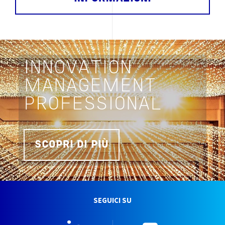
INNOVATION
MANAGEMENT
PROFESSIONAL
SCOPRI DI PIÙ
SEGUICI SU
Linkedin
YouTube