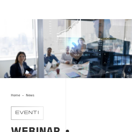
meeting_people_riunione_persone
Home
News
EVENTI