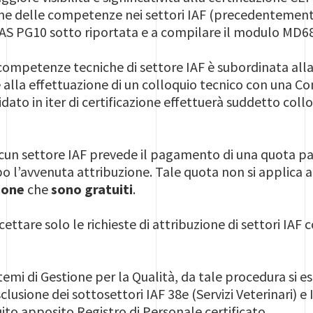
ione delle competenze nei settori IAF (precedentemen
AS PG10 sotto riportata e a compilare il modulo MD68
 competenze tecniche di settore IAF è subordinata all
 alla effettuazione di un colloquio tecnico con una C
idato in iter di certificazione effettuerà suddetto col
ascun settore IAF prevede il pagamento di una quota pa
 l’avvenuta attribuzione. Tale quota non si applica ai
ione
che
sono gratuiti
.
ccettare solo le richieste di attribuzione di settori IAF
emi di Gestione per la Qualità, da tale procedura si esc
esclusione dei sottosettori IAF 38e (Servizi Veterinari) e 
ito apposito Registro di Personale certificato.