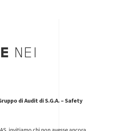
E
NEI
ruppo di Audit di S.G.A. – Safety
EPAS, invitiamo chi non avesse ancora