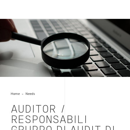
audit_qualità
Home
Needs
AUDITOR /
RESPONSABILI