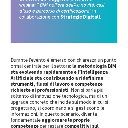
webinar “
BIM nell’era dell’AI: novità, casi
d’uso e percorso di certificazione
” in
collaborazione con
Strategie Digitali
.
Durante l’evento è emerso con chiarezza un punto
ormai centrale per il settore:
la metodologia BIM
sta evolvendo rapidamente e l’Intelligenza
Artificiale sta contribuendo a ridefinirne
strumenti, flussi di lavoro e competenze
richieste ai professionisti
. Non si parla più
soltanto di innovazione tecnologica, ma di un
upgrade concreto che incide sul modo in cui si
progettano, si coordinano e si gestiscono le
informazioni. In questo scenario, diventa
fondamentale
aggiornare le proprie
competenze
per restare
competitivi sul