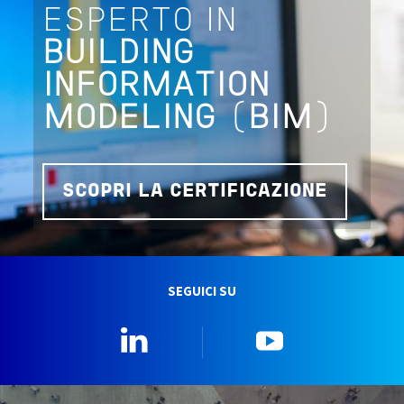
ESPERTO IN
BUILDING
INFORMATION
MODELING
(
BIM
)
SCOPRI LA CERTIFICAZIONE
SEGUICI SU
Linkedin
YouTube