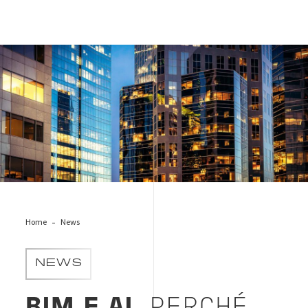
edifici_riflessi_bim_cam
Home
News
NEWS