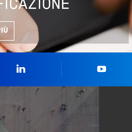
FICAZIONE
PIÙ
Linkedin
YouTub