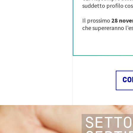
suddetto profilo co
Il prossimo
28 nov
che supereranno l’es
CO
SETTO