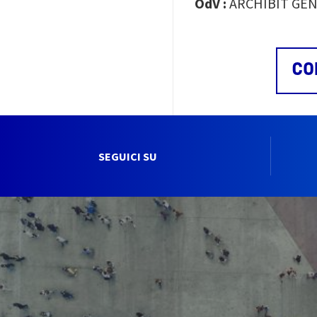
OdV :
ARCHIBIT GEN
CO
SEGUICI SU