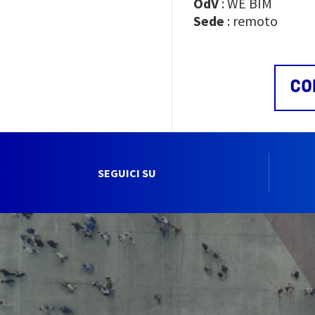
OdV
: WE BIM
Sede
: remoto
CO
SEGUICI SU