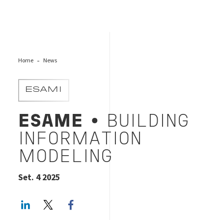
Home
News
ESAMI
ESAME
• BUILDING
INFORMATION
MODELING
Set. 4 2025
LinkedIn
Twitter
Facebook share