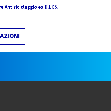
re Antiriciclaggio ex D.LGS.
AZIONI
e