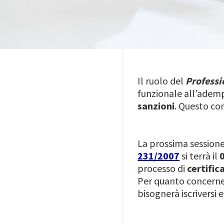
Il ruolo del
Professi
funzionale all’ademp
sanzioni
. Questo con
La prossima sessione
231/2007
si terrà il
processo di
certific
Per quanto concerne l
bisognerà iscriversi e