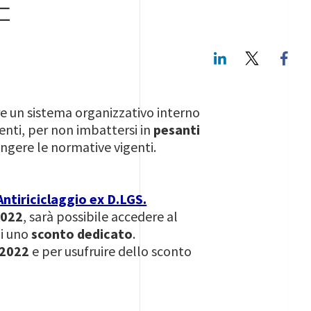
E
LinkedIn
Twitte
re un sistema organizzativo interno
nti, per non imbattersi in
pesanti
angere le normative vigenti.
Antiriciclaggio ex D.LGS.
2022
, sarà possibile accedere al
i uno
sconto dedicato
.
 2022
e per usufruire dello sconto